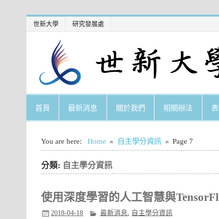
Skip
世新大學
研究發展處
to
content
首頁
最新消息
關於我們
相關辦法
表
You are here:
Home
自主學分資訊
Page 7
分類:
自主學分資訊
使用深度學習的人工智慧與TensorF
2018-04-18
最新消息
,
自主學分資訊