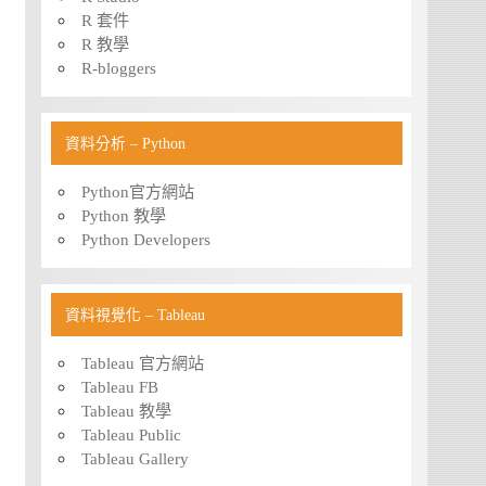
R 套件
R 教學
R-bloggers
資料分析 – Python
Python官方網站
Python 教學
Python Developers
資料視覺化 – Tableau
Tableau 官方網站
Tableau FB
Tableau 教學
Tableau Public
Tableau Gallery